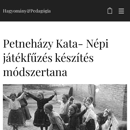
Hagyomány&Pedagógia
Petneházy Kata- Népi
játékfűzés készítés
módszertana